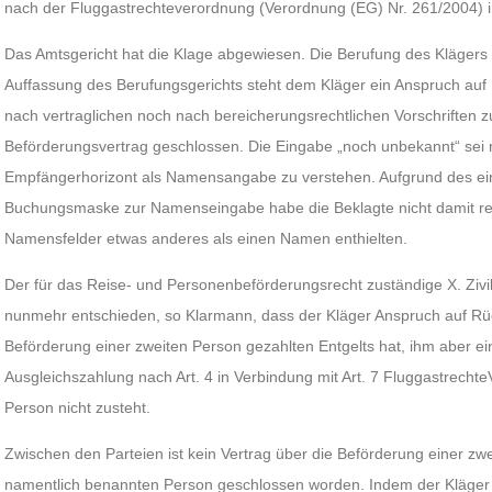
nach der Fluggastrechteverordnung (Verordnung (EG) Nr. 261/2004) 
Das Amtsgericht hat die Klage abgewiesen. Die Berufung des Klägers i
Auffassung des Berufungsgerichts steht dem Kläger ein Anspruch au
nach vertraglichen noch nach bereicherungsrechtlichen Vorschriften 
Beförderungsvertrag geschlossen. Die Eingabe „noch unbekannt“ sei
Empfängerhorizont als Namensangabe zu verstehen. Aufgrund des ein
Buchungsmaske zur Namenseingabe habe die Beklagte nicht damit r
Namensfelder etwas anderes als einen Namen enthielten.
Der für das Reise- und Personenbeförderungsrecht zuständige X. Zivi
nunmehr entschieden, so Klarmann, dass der Kläger Anspruch auf Rück
Beförderung einer zweiten Person gezahlten Entgelts hat, ihm aber ei
Ausgleichszahlung nach Art. 4 in Verbindung mit Art. 7 Fluggastrech
Person nicht zusteht.
Zwischen den Parteien ist kein Vertrag über die Beförderung einer zw
namentlich benannten Person geschlossen worden. Indem der Kläger