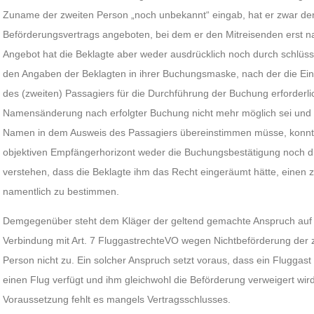
Zuname der zweiten Person „noch unbekannt“ eingab, hat er zwar de
Beförderungsvertrags angeboten, bei dem er den Mitreisenden erst na
Angebot hat die Beklagte aber weder ausdrücklich noch durch schl
den Angaben der Beklagten in ihrer Buchungsmaske, nach der die E
des (zweiten) Passagiers für die Durchführung der Buchung erforderl
Namensänderung nach erfolgter Buchung nicht mehr möglich sei un
Namen in dem Ausweis des Passagiers übereinstimmen müsse, konnt
objektiven Empfängerhorizont weder die Buchungsbestätigung noch di
verstehen, dass die Beklagte ihm das Recht eingeräumt hätte, einen z
namentlich zu bestimmen.
Demgegenüber steht dem Kläger der geltend gemachte Anspruch auf A
Verbindung mit Art. 7 FluggastrechteVO wegen Nichtbeförderung der
Person nicht zu. Ein solcher Anspruch setzt voraus, dass ein Fluggast
einen Flug verfügt und ihm gleichwohl die Beförderung verweigert wird
Voraussetzung fehlt es mangels Vertragsschlusses.