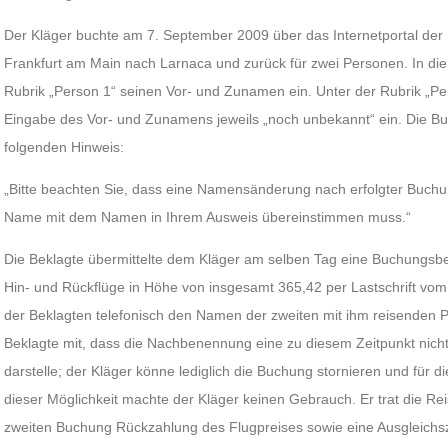
Der Kläger buchte am 7. September 2009 über das Internetportal der
Frankfurt am Main nach Larnaca und zurück für zwei Personen. In di
Rubrik „Person 1“ seinen Vor- und Zunamen ein. Unter der Rubrik „Pers
Eingabe des Vor- und Zunamens jeweils „noch unbekannt“ ein. Die B
folgenden Hinweis:
„Bitte beachten Sie, dass eine Namensänderung nach erfolgter Buchun
Name mit dem Namen in Ihrem Ausweis übereinstimmen muss.“
Die Beklagte übermittelte dem Kläger am selben Tag eine Buchungsbe
Hin- und Rückflüge in Höhe von insgesamt 365,42 per Lastschrift vom 
der Beklagten telefonisch den Namen der zweiten mit ihm reisenden Pe
Beklagte mit, dass die Nachbenennung eine zu diesem Zeitpunkt ni
darstelle; der Kläger könne lediglich die Buchung stornieren und für 
dieser Möglichkeit machte der Kläger keinen Gebrauch. Er trat die Re
zweiten Buchung Rückzahlung des Flugpreises sowie eine Ausgleich