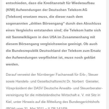
entschieden, dass die Kreditanstalt für Wiederaufbau
(KfW) Aufwendungen der Deutschen Telekom AG
(Telekom) ersetzen muss, die dieser nach dem
sogenannten „dritten Börsengang“ durch den Abschluss
eines Vergleichs entstanden sind; die Telekom hatte sich
mit Sammelklägern in den USA im Zusammenhang mit
diesem Börsengang vergleichsweise geeinigt. Ob auch
die Bundesrepublik Deutschland der Telekom zum Ersatz
der Aufwendungen verpflichtet ist, muss noch geklärt
werden.
Darauf verweist der Nürnberger Fachanwalt für Erb-, Steuer
sowie Handels- und Gesellschaftsrecht Dr. Norbert Gieseler,
Vizepräsident der DASV Deutsche Anwalts- und Steuerberater-
vereinigung für die mittelständische Wirtschaft e. V. mit Sitz in
Kiel, unter Hinweis auf die Mitteilung des Bundesgerichtshofs
(BGH) vom 31. Mai 2011 – II ZR 141/09.