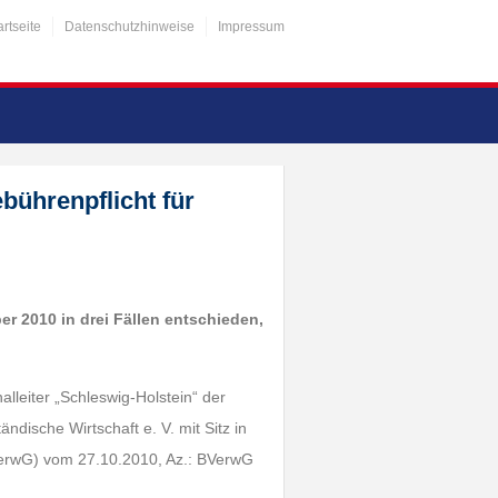
artseite
Datenschutzhinweise
Impressum
ührenpflicht für
er 2010 in drei Fällen entschieden,
lleiter „Schleswig-Holstein“ der
ndische Wirtschaft e. V. mit Sitz in
BVerwG) vom 27.10.2010, Az.: BVerwG