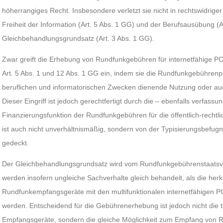
höherrangiges Recht. Insbesondere verletzt sie nicht in rechtswidrige
Freiheit der Information (Art. 5 Abs. 1 GG) und der Berufsausübung (
Gleichbehandlungsgrundsatz (Art. 3 Abs. 1 GG).
Zwar greift die Erhebung von Rundfunkgebühren für internetfähige PC
Art. 5 Abs. 1 und 12 Abs. 1 GG ein, indem sie die Rundfunkgebührenpfl
beruflichen und informatorischen Zwecken dienende Nutzung oder auc
Dieser Eingriff ist jedoch gerechtfertigt durch die – ebenfalls verfass
Finanzierungsfunktion der Rundfunkgebühren für die öffentlich-rechtli
ist auch nicht unverhältnismäßig, sondern von der Typisierungsbefu
gedeckt.
Der Gleichbehandlungsgrundsatz wird vom Rundfunkgebührenstaatsvert
werden insofern ungleiche Sachverhalte gleich behandelt, als die he
Rundfunkempfangsgeräte mit den multifunktionalen internetfähigen PC
werden. Entscheidend für die Gebührenerhebung ist jedoch nicht die t
Empfangsgeräte, sondern die gleiche Möglichkeit zum Empfang von 