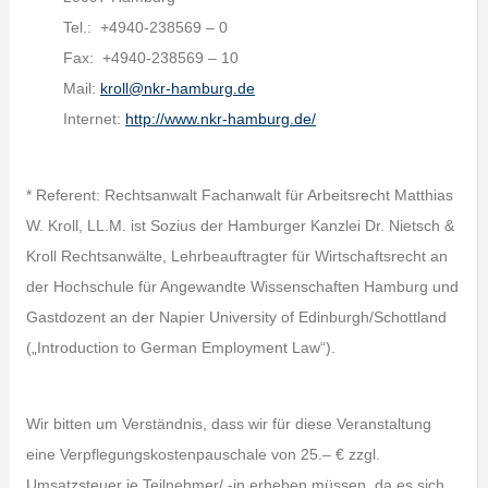
Tel.: +4940-238569 – 0
Fax: +4940-238569 – 10
Mail:
kroll@nkr-hamburg.de
Internet:
http://www.nkr-hamburg.de/
* Referent: Rechtsanwalt Fachanwalt für Arbeitsrecht Matthias
W. Kroll, LL.M. ist Sozius der Hamburger Kanzlei Dr. Nietsch &
Kroll Rechtsanwälte, Lehrbeauftragter für Wirtschaftsrecht an
der Hochschule für Angewandte Wissenschaften Hamburg und
Gastdozent an der Napier University of Edinburgh/Schottland
(„Introduction to German Employment Law“).
Wir bitten um Verständnis, dass wir für diese Veranstaltung
eine Verpflegungskostenpauschale von 25.– € zzgl.
Umsatzsteuer je Teilnehmer/ -in erheben müssen, da es sich