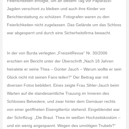
Feierlichkeiten erfolgte, um an diesem Tag vor Paparazzi-
Jagden verschont zu bleiben und auch ihre Kinder vor
Berichterstattung zu schützen. Fotografen waren zu den
Feierlichkeiten nicht zugelassen. Das Gelände um das Schloss
war abgesperrt und durch eine Sicherheitsfirma bewacht.
In der von Burda verlegten „FreizeitRevue“ Nr. 30/2006
erschien ein Bericht unter der Überschrift „Nach 18 Jahren
heiratete er seine Thea – Günter Jauch – Warum wollte er sein
Glück nicht mit seinen Fans teilen?“ Der Beitrag war mit
diversen Fotos bebildert. Eines zeigte Frau Sihler-Jauch beim
Warten auf die standesamtliche Trauung im Inneren des
Schlosses Belvedere, und zwar hinter dem Gemäuer rechts
von einer geöffneten Eisengittertür stehend. Eingeblendet war
der Schriftzug: „Die Braut. Thea im weißen Hochzeitskostüm –
und ein wenig angespannt. Wegen des unnötigen Trubels?“