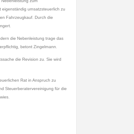
e Nebenleistung zum
t eigenständig umsatzsteuerlich zu
chen Fahrzeugkauf. Durch die
ngert.
ondern die Nebenleistung trage das
rpflichtig, betont Zingelmann.
sache die Revision zu. Sie wird
euerlichen Rat in Anspruch zu
d Steuerberatervereinigung für die
wies.