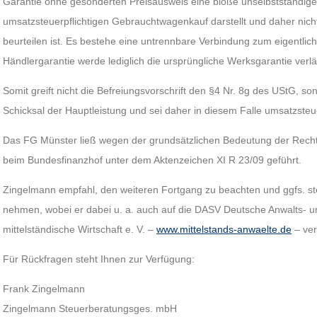
Garantie ohne gesonderten Preisausweis eine bloße unselbstständig
umsatzsteuerpflichtigen Gebrauchtwagenkauf darstellt und daher nich
beurteilen ist. Es bestehe eine untrennbare Verbindung zum eigentli
Händlergarantie werde lediglich die ursprüngliche Werksgarantie verlä
Somit greift nicht die Befreiungsvorschrift den §4 Nr. 8g des UStG, s
Schicksal der Hauptleistung und sei daher in diesem Falle umsatzsteue
Das FG Münster ließ wegen der grundsätzlichen Bedeutung der Rechts
beim Bundesfinanzhof unter dem Aktenzeichen XI R 23/09 geführt.
Zingelmann empfahl, den weiteren Fortgang zu beachten und ggfs. st
nehmen, wobei er dabei u. a. auch auf die DASV Deutsche Anwalts- un
mittelständische Wirtschaft e. V. –
www.mittelstands-anwaelte.de
– ver
Für Rückfragen steht Ihnen zur Verfügung:
Frank Zingelmann
Zingelmann Steuerberatungsges. mbH