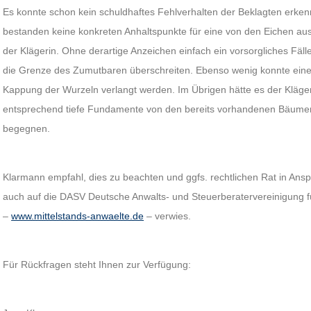
Es konnte schon kein schuldhaftes Fehlverhalten der Beklagten erken
bestanden keine konkreten Anhaltspunkte für eine von den Eichen a
der Klägerin. Ohne derartige Anzeichen einfach ein vorsorgliches Fä
die Grenze des Zumutbaren überschreiten. Ebenso wenig konnte ein
Kappung der Wurzeln verlangt werden. Im Übrigen hätte es der Kläge
entsprechend tiefe Fundamente von den bereits vorhandenen Bäum
begegnen.
Klarmann empfahl, dies zu beachten und ggfs. rechtlichen Rat in Ans
auch auf die DASV Deutsche Anwalts- und Steuerberatervereinigung für
–
www.mittelstands-anwaelte.de
– verwies.
Für Rückfragen steht Ihnen zur Verfügung: