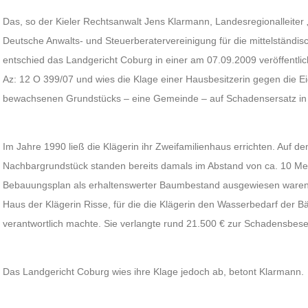
Das, so der Kieler Rechtsanwalt Jens Klarmann, Landesregionalleiter
Deutsche Anwalts- und Steuerberatervereinigung für die mittelständische
entschied das Landgericht Coburg in einer am 07.09.2009 veröffentli
Az: 12 O 399/07 und wies die Klage einer Hausbesitzerin gegen die E
bewachsenen Grundstücks – eine Gemeinde – auf Schadensersatz in 
Im Jahre 1990 ließ die Klägerin ihr Zweifamilienhaus errichten. Auf
Nachbargrundstück standen bereits damals im Abstand von ca. 10 Met
Bebauungsplan als erhaltenswerter Baumbestand ausgewiesen waren. 
Haus der Klägerin Risse, für die die Klägerin den Wasserbedarf der
verantwortlich machte. Sie verlangte rund 21.500 € zur Schadensbese
Das Landgericht Coburg wies ihre Klage jedoch ab, betont Klarmann.