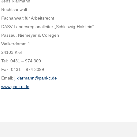
Jens Klarmann
Rechtsanwalt
Fachanwalt für Arbeitsrecht
DASV Landesregionalleiter „Schleswig-Holstein“
Passau, Niemeyer & Collegen
Walkerdamm 1
24103 Kiel
Tel: 0431 – 974 300
Fax: 0431 – 974 3099
Email:
j.klarmann@pani-c.de
www.pani-c.de