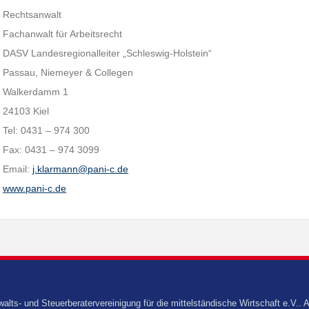
Rechtsanwalt
Fachanwalt für Arbeitsrecht
DASV Landesregionalleiter „Schleswig-Holstein“
Passau, Niemeyer & Collegen
Walkerdamm 1
24103 Kiel
Tel: 0431 – 974 300
Fax: 0431 – 974 3099
Email:
j.klarmann@pani-c.de
www.pani-c.de
s- und Steuerberatervereinigung für die mittelständische Wirtschaft e.V.. A