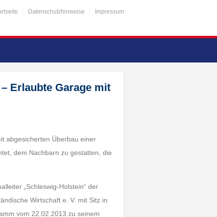
artseite
Datenschutzhinweise
Impressum
– Erlaubte Garage mit
eit abgesicherten Überbau einer
htet, dem Nachbarn zu gestatten, die
lleiter „Schleswig-Holstein“ der
ndische Wirtschaft e. V. mit Sitz in
) Hamm vom 22.02.2013 zu seinem