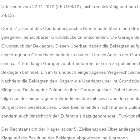
Urteil vom vom 22.11.2012 (I-5 U 98/12), nicht rechtskräftig und nu
24/13).
Der 5. Zivilsenat des Oberlandesgerichts Hamm hatte über einen Str
gelegener, benachbarter Grundstücke zu entscheiden. Die Garage der 
Grundstück der Beklagten. Diesen Überbau haben die Beklagten auf
eingetragenen Grunddienstbarkeit zu dulden. Um ein Auto in der Gar
eine ca. 4-5 m lange Garagenzufahrt befahren, die sich zu gut einem 
Beklagten befindet. Ein im Grundbuch eingetragenes Wegerecht sicher
Nachdem die Beklagten den Klägern die Überfahrt über ihr Grundstück
Kläger auf Duldung der Zufahrt zu ihrer Garage geklagt. Dabei haben 
folge aus der eingetragenen Grunddienstbarkeit sowie aus den nachba
Bürgerlichen Gesetzbuches. Diese beinhaltenden nicht nur eine Duldun
sondern auch hinsichtlich der Zufahrt als dazugehörender „Funktionsf
Der Rechtsansicht der Kläger ist der 5. Zivilsenat des Oberlandesgeri
Klage auf die Berufung der Beklagten abgewiesen, so Klarmann.