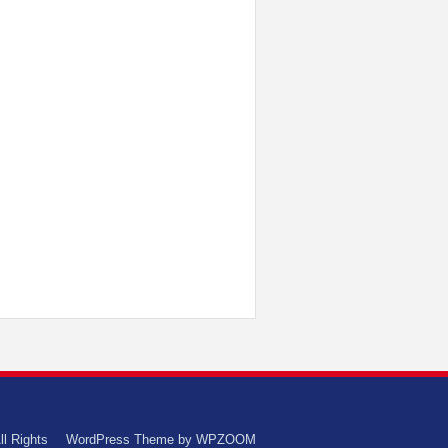
ll Rights
WordPress Theme by
WPZOOM