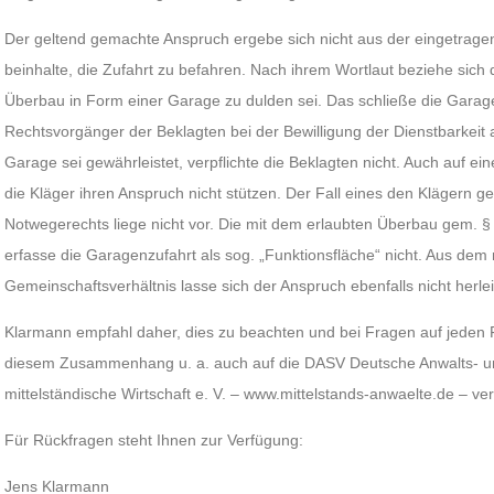
Der geltend gemachte Anspruch ergebe sich nicht aus der eingetragen
beinhalte, die Zufahrt zu befahren. Nach ihrem Wortlaut beziehe sich d
Überbau in Form einer Garage zu dulden sei. Das schließe die Garage
Rechtsvorgänger der Beklagten bei der Bewilligung der Dienstbarkei
Garage sei gewährleistet, verpflichte die Beklagten nicht. Auch auf 
die Kläger ihren Anspruch nicht stützen. Der Fall eines den Klägern
Notwegerechts liege nicht vor. Die mit dem erlaubten Überbau gem. 
erfasse die Garagenzufahrt als sog. „Funktionsfläche“ nicht. Aus dem
Gemeinschaftsverhältnis lasse sich der Anspruch ebenfalls nicht herlei
Klarmann empfahl daher, dies zu beachten und bei Fragen auf jeden Fa
diesem Zusammenhang u. a. auch auf die DASV Deutsche Anwalts- und
mittelständische Wirtschaft e. V. – www.mittelstands-anwaelte.de – ve
Für Rückfragen steht Ihnen zur Verfügung:
Jens Klarmann