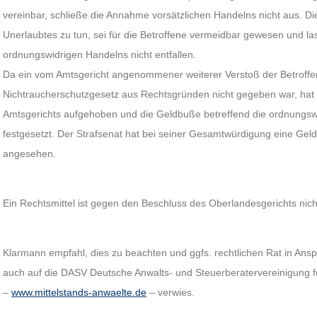
vereinbar, schließe die Annahme vorsätzlichen Handelns nicht aus. Di
Unerlaubtes zu tun, sei für die Betroffene vermeidbar gewesen und la
ordnungswidrigen Handelns nicht entfallen.
Da ein vom Amtsgericht angenommener weiterer Verstoß der Betroff
Nichtraucherschutzgesetz aus Rechtsgründen nicht gegeben war, hat d
Amtsgerichts aufgehoben und die Geldbuße betreffend die ordnungs
festgesetzt. Der Strafsenat hat bei seiner Gesamtwürdigung eine G
angesehen.
Ein Rechtsmittel ist gegen den Beschluss des Oberlandesgerichts nic
Klarmann empfahl, dies zu beachten und ggfs. rechtlichen Rat in Ans
auch auf die DASV Deutsche Anwalts- und Steuerberatervereinigung für
–
www.mittelstands-anwaelte.de
– verwies.