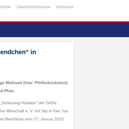
artseite
Datenschutzhinweise
Impressum
lendchen“ in
ige Mahlzeit (hier: Pfefferlendchen)
d-Pfalz.
r „Schleswig-Holstein“ der DASV
 Wirtschaft e. V. mit Sitz in Kiel, hat
ten Beschluss vom 27. Januar 2010,