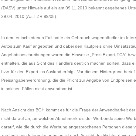
(DASV) unter Hinweis auf ein am 09.11.2010 bekannt gegebenes Urte
29.04..2010 (Az. I ZR 99/08).
In dem entschiedenen Fall hatte ein Gebrauchtwagenhändler im Interne
Autos zum Kauf angeboten und dabei den Kaufpreis ohne Umsatzste
Angebotsbeschreibungen waren die Hinweise „Preis Export-FCA“ bzw.
enthalten, die aus Sicht des Händlers deutlich machen sollten, dass e
bzw. für den Export ins Ausland erfolgt. Vor diesem Hintergrund berief
Preisangabenverordnung, die die Pflicht zur Angabe von Endpreisen ei
in solchen Fällen nicht anwendbar ist.
Nach Ansicht des BGH kommt es für die Frage der Anwendbarkeit de
nicht darauf an, an welchen Abnehmerkreis der Werbende seine Werbea
darauf, wie die durch die Werbung angesprochenen Personen diese v
zugänglichen Internetangeboten ist nach Ansicht der Richter davon a