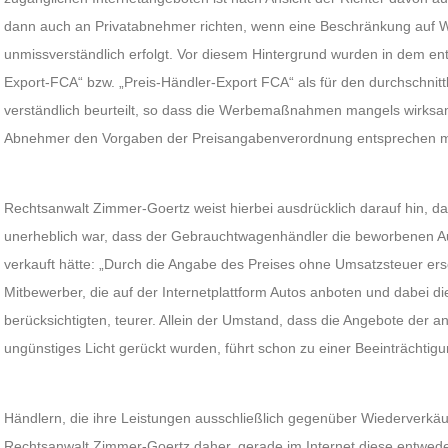
dann auch an Privatabnehmer richten, wenn eine Beschränkung auf W
unmissverständlich erfolgt. Vor diesem Hintergrund wurden in dem ent
Export-FCA“ bzw. „Preis-Händler-Export FCA“ als für den durchschnitt
verständlich beurteilt, so dass die Werbemaßnahmen mangels wirks
Abnehmer den Vorgaben der Preisangabenverordnung entsprechen 
Rechtsanwalt Zimmer-Goertz weist hierbei ausdrücklich darauf hin, da
unerheblich war, dass der Gebrauchtwagenhändler die beworbenen Au
verkauft hätte: „Durch die Angabe des Preises ohne Umsatzsteuer er
Mitbewerber, die auf der Internetplattform Autos anboten und dabei
berücksichtigten, teurer. Allein der Umstand, dass die Angebote der an
ungünstiges Licht gerückt wurden, führt schon zu einer Beeinträchti
Händlern, die ihre Leistungen ausschließlich gegenüber Wiederverkäu
Rechtsanwalt Zimmer-Goertz daher, gerade im Internet diese entweder