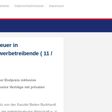
artseite
Datenschutzhinweise
Impressum
euer in
rbetreibende ( 11 /
er Endpreis inklusive
ine Verträge mit privaten
z von der Kanzlei Beiten Burkhardt
die mittelständische Wirtschaft e. V.