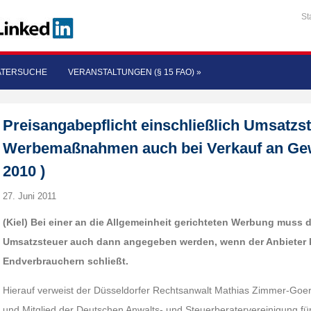
St
ATERSUCHE
VERANSTALTUNGEN (§ 15 FAO)
»
Preisangabepflicht einschließlich Umsatzst
Werbemaßnahmen auch bei Verkauf an Gewe
2010 )
27. Juni 2011
(Kiel) Bei einer an die Allgemeinheit gerichteten Werbung muss d
Umsatzsteuer auch dann angegeben werden, wenn der Anbieter ke
Endverbrauchern schließt.
Hierauf verweist der Düsseldorfer Rechtsanwalt Mathias Zimmer-Goert
und Mitglied der Deutschen Anwalts- und Steuerberatervereinigung für 