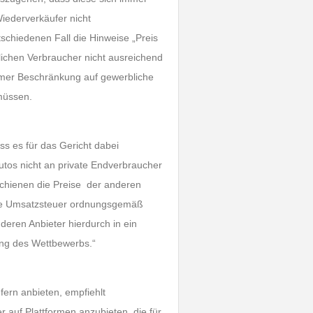
iederverkäufer nicht
schiedenen Fall die Hinweise „Preis
lichen Verbraucher nicht ausreichend
amer Beschränkung auf gewerbliche
müssen.
ss es für das Gericht dabei
tos nicht an private Endverbraucher
schienen die Preise der anderen
 die Umsatzsteuer ordnungsgemäß
deren Anbieter hierdurch in ein
gung des Wettbewerbs.“
fern anbieten, empfiehlt
 auf Plattformen anzubieten, die für