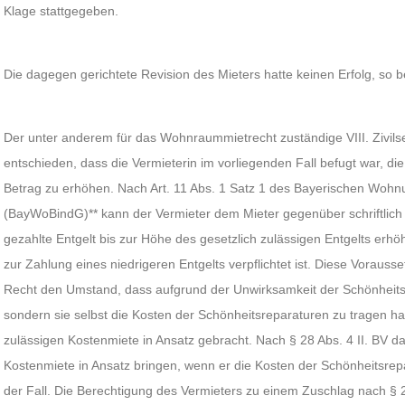
Klage stattgegeben.
Die dagegen gerichtete Revision des Mieters hatte keinen Erfolg, so b
Der unter anderem für das Wohnraummietrecht zuständige VIII. Zivils
entschieden, dass die Vermieterin im vorliegenden Fall befugt war, die
Betrag zu erhöhen. Nach Art. 11 Abs. 1 Satz 1 des Bayerischen Woh
(BayWoBindG)** kann der Vermieter dem Mieter gegenüber schriftlich
gezahlte Entgelt bis zur Höhe des gesetzlich zulässigen Entgelts erhö
zur Zahlung eines niedrigeren Entgelts verpflichtet ist. Diese Vorausset
Recht den Umstand, dass aufgrund der Unwirksamkeit der Schönheitsr
sondern sie selbst die Kosten der Schönheitsreparaturen zu tragen hat
zulässigen Kostenmiete in Ansatz gebracht. Nach § 28 Abs. 4 II. BV da
Kostenmiete in Ansatz bringen, wenn er die Kosten der Schönheitsrepa
der Fall. Die Berechtigung des Vermieters zu einem Zuschlag nach § 28 