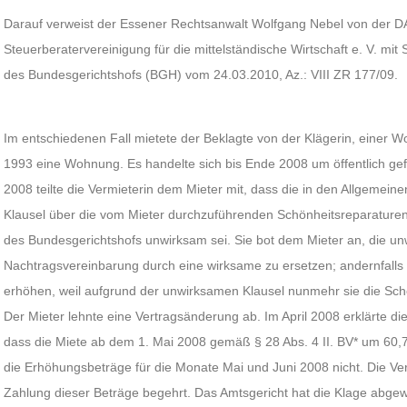
Darauf verweist der Essener Rechtsanwalt Wolfgang Nebel von der 
Steuerberatervereinigung für die mittelständische Wirtschaft e. V. mit Si
des Bundesgerichtshofs (BGH) vom 24.03.2010, Az.: VIII ZR 177/09.
Im entschiedenen Fall mietete der Beklagte von der Klägerin, einer
1993 eine Wohnung. Es handelte sich bis Ende 2008 um öffentlich g
2008 teilte die Vermieterin dem Mieter mit, dass die in den Allgemei
Klausel über die vom Mieter durchzuführenden Schönheitsreparatur
des Bundesgerichtshofs unwirksam sei. Sie bot dem Mieter an, die u
Nachtragsvereinbarung durch eine wirksame zu ersetzen; andernfalls b
erhöhen, weil aufgrund der unwirksamen Klausel nunmehr sie die Sch
Der Mieter lehnte eine Vertragsänderung ab. Im April 2008 erklärte d
dass die Miete ab dem 1. Mai 2008 gemäß § 28 Abs. 4 II. BV* um 60,7
die Erhöhungsbeträge für die Monate Mai und Juni 2008 nicht. Die Verm
Zahlung dieser Beträge begehrt. Das Amtsgericht hat die Klage abgew