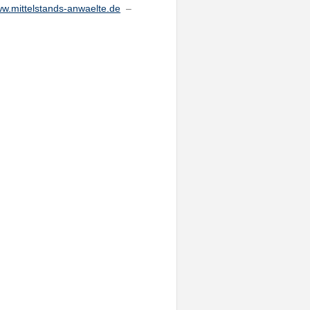
w.mittelstands-anwaelte.de
–