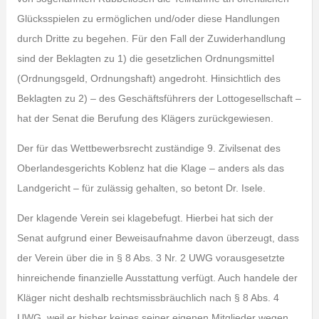
Glücksspielen zu ermöglichen und/oder diese Handlungen
durch Dritte zu begehen. Für den Fall der Zuwiderhandlung
sind der Beklagten zu 1) die gesetzlichen Ordnungsmittel
(Ordnungsgeld, Ordnungshaft) angedroht. Hinsichtlich des
Beklagten zu 2) – des Geschäftsführers der Lottogesellschaft –
hat der Senat die Berufung des Klägers zurückgewiesen.
Der für das Wettbewerbsrecht zuständige 9. Zivilsenat des
Oberlandesgerichts Koblenz hat die Klage – anders als das
Landgericht – für zulässig gehalten, so betont Dr. Isele.
Der klagende Verein sei klagebefugt. Hierbei hat sich der
Senat aufgrund einer Beweisaufnahme davon überzeugt, dass
der Verein über die in § 8 Abs. 3 Nr. 2 UWG vorausgesetzte
hinreichende finanzielle Ausstattung verfügt. Auch handele der
Kläger nicht deshalb rechtsmissbräuchlich nach § 8 Abs. 4
UWG, weil er bisher keines seiner eigenen Mitglieder wegen