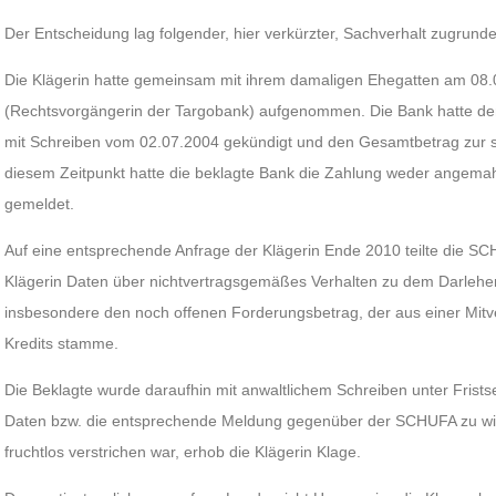
Der Entscheidung lag folgender, hier verkürzter, Sachverhalt zugrunde
Die Klägerin hatte gemeinsam mit ihrem damaligen Ehegatten am 08.0
(Rechtsvorgängerin der Targobank) aufgenommen. Die Bank hatte de
mit Schreiben vom 02.07.2004 gekündigt und den Gesamtbetrag zur sof
diesem Zeitpunkt hatte die beklagte Bank die Zahlung weder angemahn
gemeldet.
Auf eine entsprechende Anfrage der Klägerin Ende 2010 teilte die SC
Klägerin Daten über nichtvertragsgemäßes Verhalten zu dem Darlehe
insbesondere den noch offenen Forderungsbetrag, der aus einer Mitve
Kredits stamme.
Die Beklagte wurde daraufhin mit anwaltlichem Schreiben unter Fristse
Daten bzw. die entsprechende Meldung gegenüber der SCHUFA zu wid
fruchtlos verstrichen war, erhob die Klägerin Klage.