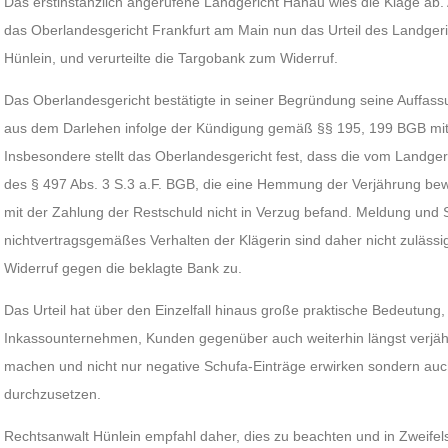
Das erstinstanzlich angerufene Landgericht Hanau wies die Klage ab. 
das Oberlandesgericht Frankfurt am Main nun das Urteil des Landger
Hünlein, und verurteilte die Targobank zum Widerruf.
Das Oberlandesgericht bestätigte in seiner Begründung seine Auffas
aus dem Darlehen infolge der Kündigung gemäß §§ 195, 199 BGB mit A
Insbesondere stellt das Oberlandesgericht fest, dass die vom Landge
des § 497 Abs. 3 S.3 a.F. BGB, die eine Hemmung der Verjährung bewirkt
mit der Zahlung der Restschuld nicht in Verzug befand. Meldung und
nichtvertragsgemäßes Verhalten der Klägerin sind daher nicht zulässig
Widerruf gegen die beklagte Bank zu.
Das Urteil hat über den Einzelfall hinaus große praktische Bedeutung, 
Inkassounternehmen, Kunden gegenüber auch weiterhin längst verjäh
machen und nicht nur negative Schufa-Einträge erwirken sondern auch
durchzusetzen.
Rechtsanwalt Hünlein empfahl daher, dies zu beachten und in Zweifels