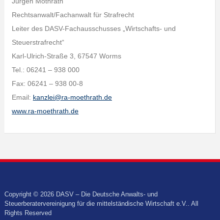
Jürgen Möthrath
Rechtsanwalt/Fachanwalt für Strafrecht
Leiter des DASV-Fachausschusses „Wirtschafts- und
Steuerstrafrecht“
Karl-Ulrich-Straße 3, 67547 Worms
Tel.: 06241 – 938 000
Fax: 06241 – 938 00-8
Email:
kanzlei@ra-moethrath.de
www.ra-moethrath.de
Copyright © 2026 DASV – Die Deutsche Anwalts- und
Steuerberatervereinigung für die mittelständische Wirtschaft e.V.. All
Rights Reserved