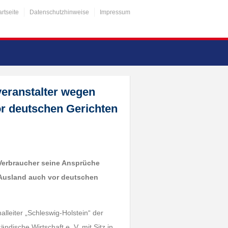
artseite
Datenschutzhinweise
Impressum
eranstalter wegen
r deutschen Gerichten
 Verbraucher seine Ansprüche
 Ausland auch vor deutschen
lleiter „Schleswig-Holstein“ der
ndische Wirtschaft e. V. mit Sitz in