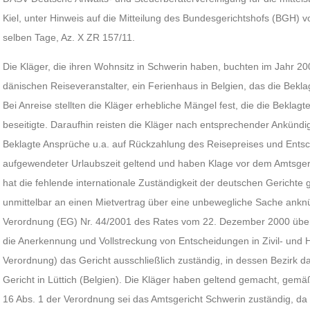
Kiel, unter Hinweis auf die Mitteilung des Bundesgerichtshofs (BGH)
selben Tage, Az. X ZR 157/11.
Die Kläger, die ihren Wohnsitz in Schwerin haben, buchten im Jahr 20
dänischen Reiseveranstalter, ein Ferienhaus in Belgien, das die Bekla
Bei Anreise stellten die Kläger erhebliche Mängel fest, die die Beklag
beseitigte. Daraufhin reisten die Kläger nach entsprechender Ankünd
Beklagte Ansprüche u.a. auf Rückzahlung des Reisepreises und Ents
aufgewendeter Urlaubszeit geltend und haben Klage vor dem Amtsger
hat die fehlende internationale Zuständigkeit der deutschen Gerichte 
unmittelbar an einen Mietvertrag über eine unbewegliche Sache anknü
Verordnung (EG) Nr. 44/2001 des Rates vom 22. Dezember 2000 über d
die Anerkennung und Vollstreckung von Entscheidungen in Zivil- und
Verordnung) das Gericht ausschließlich zuständig, in dessen Bezirk d
Gericht in Lüttich (Belgien). Die Kläger haben geltend gemacht, gemäß 
16 Abs. 1 der Verordnung sei das Amtsgericht Schwerin zuständig, da 