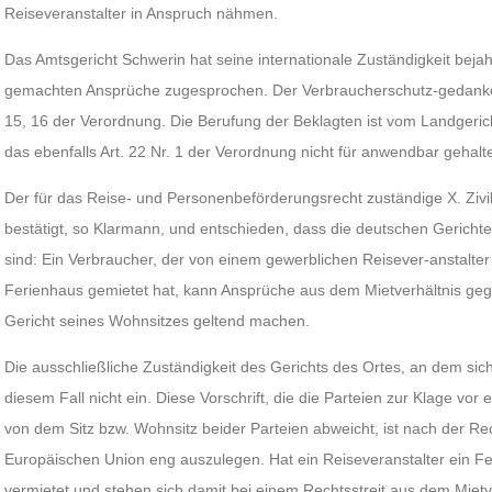
Reiseveranstalter in Anspruch nähmen.
Das Amtsgericht Schwerin hat seine internationale Zuständigkeit beja
gemachten Ansprüche zugesprochen. Der Verbraucherschutz-gedanke 
15, 16 der Verordnung. Die Berufung der Beklagten ist vom Landgeri
das ebenfalls Art. 22 Nr. 1 der Verordnung nicht für anwendbar gehalt
Der für das Reise- und Personenbeförderungsrecht zuständige X. Zivil
bestätigt, so Klarmann, und entschieden, dass die deutschen Gerichte 
sind: Ein Verbraucher, der von einem gewerblichen Reisever-anstalte
Ferienhaus gemietet hat, kann Ansprüche aus dem Mietverhältnis geg
Gericht seines Wohnsitzes geltend machen.
Die ausschließliche Zuständigkeit des Gerichts des Ortes, an dem sich 
diesem Fall nicht ein. Diese Vorschrift, die die Parteien zur Klage vor
von dem Sitz bzw. Wohnsitz beider Parteien abweicht, ist nach der R
Europäischen Union eng auszulegen. Hat ein Reiseveranstalter ein F
vermietet und stehen sich damit bei einem Rechtsstreit aus dem Mietv