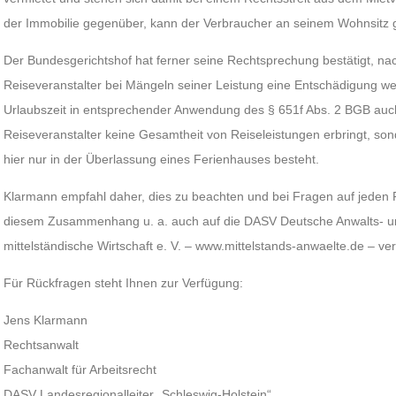
der Immobilie gegenüber, kann der Verbraucher an seinem Wohnsitz 
Der Bundesgerichtshof hat ferner seine Rechtsprechung bestätigt, n
Reiseveranstalter bei Mängeln seiner Leistung eine Entschädigung w
Urlaubszeit in entsprechender Anwendung des § 651f Abs. 2 BGB auc
Reiseveranstalter keine Gesamtheit von Reiseleistungen erbringt, son
hier nur in der Überlassung eines Ferienhauses besteht.
Klarmann empfahl daher, dies zu beachten und bei Fragen auf jeden Fa
diesem Zusammenhang u. a. auch auf die DASV Deutsche Anwalts- und
mittelständische Wirtschaft e. V. – www.mittelstands-anwaelte.de – ve
Für Rückfragen steht Ihnen zur Verfügung:
Jens Klarmann
Rechtsanwalt
Fachanwalt für Arbeitsrecht
DASV Landesregionalleiter „Schleswig-Holstein“