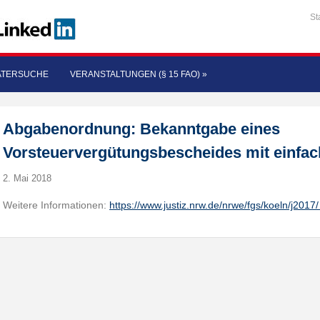
St
ATERSUCHE
VERANSTALTUNGEN (§ 15 FAO)
»
Abgabenordnung: Bekanntgabe eines
Vorsteuervergütungsbescheides mit einfach
2. Mai 2018
Weitere Informationen:
https://www.justiz.nrw.de/nrwe/fgs/koeln/j2017