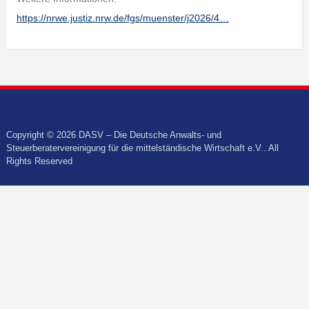
https://nrwe.justiz.nrw.de/fgs/muenster/j2026/4…
Copyright © 2026 DASV – Die Deutsche Anwalts- und
Steuerberatervereinigung für die mittelständische Wirtschaft e.V.. All
Rights Reserved