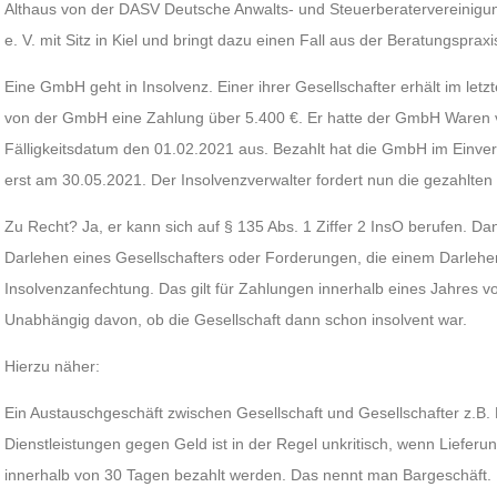
Althaus von der DASV Deutsche Anwalts- und Steuerberatervereinigung 
e. V. mit Sitz in Kiel und bringt dazu einen Fall aus der Beratungspraxi
Eine GmbH geht in Insolvenz. Einer ihrer Gesellschafter erhält im letz
von der GmbH eine Zahlung über 5.400 €. Er hatte der GmbH Waren v
Fälligkeitsdatum den 01.02.2021 aus. Bezahlt hat die GmbH im Einver
erst am 30.05.2021. Der Insolvenzverwalter fordert nun die gezahlten
Zu Recht? Ja, er kann sich auf § 135 Abs. 1 Ziffer 2 InsO berufen. D
Darlehen eines Gesellschafters oder Forderungen, die einem Darleh
Insolvenzanfechtung. Das gilt für Zahlungen innerhalb eines Jahres vo
Unabhängig davon, ob die Gesellschaft dann schon insolvent war.
Hierzu näher:
Ein Austauschgeschäft zwischen Gesellschaft und Gesellschafter z.B.
Dienstleistungen gegen Geld ist in der Regel unkritisch, wenn Lieferu
innerhalb von 30 Tagen bezahlt werden. Das nennt man Bargeschäft.