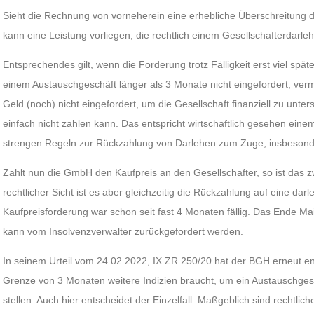
Sieht die Rechnung von vorneherein eine erhebliche Überschreitung d
kann eine Leistung vorliegen, die rechtlich einem Gesellschafterdarlehe
Entsprechendes gilt, wenn die Forderung trotz Fälligkeit erst viel spät
einem Austauschgeschäft länger als 3 Monate nicht eingefordert, ver
Geld (noch) nicht eingefordert, um die Gesellschaft finanziell zu unterst
einfach nicht zahlen kann. Das entspricht wirtschaftlich gesehen ei
strengen Regeln zur Rückzahlung von Darlehen zum Zuge, insbesonde
Zahlt nun die GmbH den Kaufpreis an den Gesellschafter, so ist das 
rechtlicher Sicht ist es aber gleichzeitig die Rückzahlung auf eine dar
Kaufpreisforderung war schon seit fast 4 Monaten fällig. Das Ende Mai
kann vom Insolvenzverwalter zurückgefordert werden.
In seinem Urteil vom 24.02.2022, IX ZR 250/20 hat der BGH erneut en
Grenze von 3 Monaten weitere Indizien braucht, um ein Austauschges
stellen. Auch hier entscheidet der Einzelfall. Maßgeblich sind rechtlich