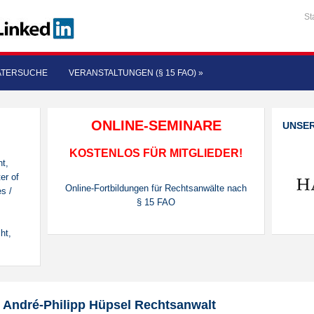
St
ATERSUCHE
VERANSTALTUNGEN (§ 15 FAO)
»
ONLINE-SEMINARE
UNSE
KOSTENLOS FÜR MITGLIEDER!
ht,
er of
Online-Fortbildungen für Rechtsanwälte nach
es /
§ 15 FAO
ht,
André-Philipp Hüpsel Rechtsanwalt