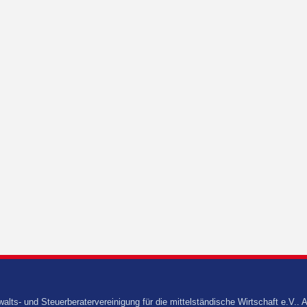
s- und Steuerberatervereinigung für die mittelständische Wirtschaft e.V.. A