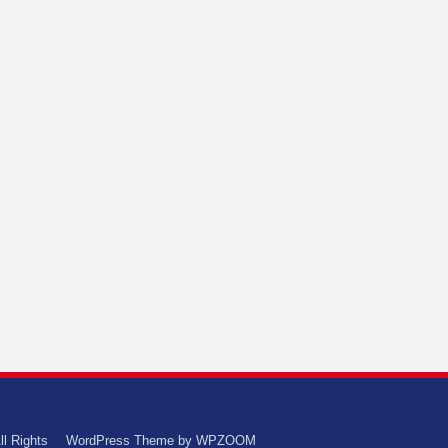
ll Rights
WordPress Theme by
WPZOOM