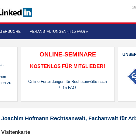
St
ATERSUCHE
VERANSTALTUNGEN (§ 15 FAO)
»
ONLINE-SEMINARE
UNSE
lt -
KOSTENLOS FÜR MITGLIEDER!
chen
Online-Fortbildungen für Rechtsanwälte nach
gen zu
§ 15 FAO
Joachim Hofmann Rechtsanwalt, Fachanwalt für Arb
Visitenkarte