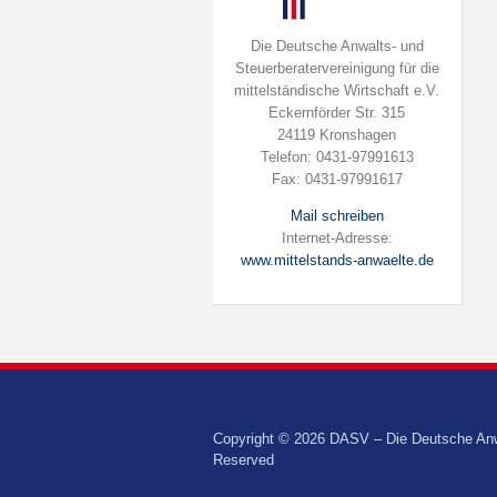
Die Deutsche Anwalts- und
Steuerberatervereinigung für die
mittelständische Wirtschaft e.V.
Eckernförder Str. 315
24119 Kronshagen
Telefon: 0431-97991613
Fax: 0431-97991617
Mail schreiben
Internet-Adresse:
www.mittelstands-anwaelte.de
Copyright © 2026 DASV – Die Deutsche Anwalt
Reserved