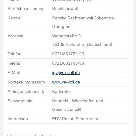
Berufsbezeichnung
Rechtsanwalt
Kanzlei
Kanzlei Rechtsanwalt Johannes-
Georg Voll
Adresse
Wendtstraße 9
76185 Karlsruhe (Deutschland)
Telefon
0721/831769-90
Telefax
0721/831769-99
E-Mail
jgv@ra-voll.de
Kontakt/Impressum
www.ra-voll.de
Amtsgerichtsbezirk
Karlsruhe
Schwerpunkt
Handels-, Wirtschafts- und
GesellschaftsR
Interessen
EDV-Recht, Steuerrecht