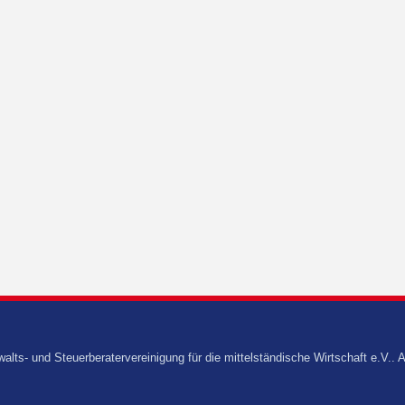
s- und Steuerberatervereinigung für die mittelständische Wirtschaft e.V.. A