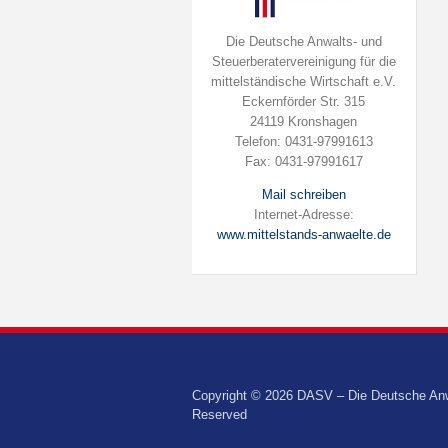
Die Deutsche Anwalts- und
Steuerberatervereinigung für die
mittelständische Wirtschaft e.V.
Eckernförder Str. 315
24119 Kronshagen
Telefon: 0431-97991613
Fax: 0431-97991617
Mail schreiben
Internet-Adresse:
www.mittelstands-anwaelte.de
Copyright © 2026 DASV – Die Deutsche Anwalt
Reserved