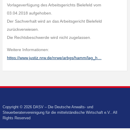
Vorlageverfügung des Arbeitsgerichts Bielefeld vom
03.04.2018 aufgehoben.
Der Sachverhalt wird an das Arbeitsgericht Bielefeld
zurückverwiesen.
Die Rechtsbeschwerde wird nicht zugelassen.
Weitere Informationen:
https://www.justiz.nrw.de/nrwe/arbgs/hamm/lag_h…
Copyright © 2026 DASV – Die Deutsche Anwalts- und
Steuerberatervereinigung für die mittelständische Wirtschaft e.V.. All
Rights Reserved