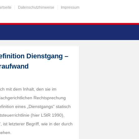
artseite
Datenschutzhinweise
Impressum
efinition Dienstgang –
raufwand
ich mit dem Inhalt, den sie im
fachgerichtlichen Rechtsprechung
finition eines „Dienstgangs“ statisch
euerrichtlinie (hier LStR 1990),
 ist letzterer Begriff, wie in der durch
tehen.