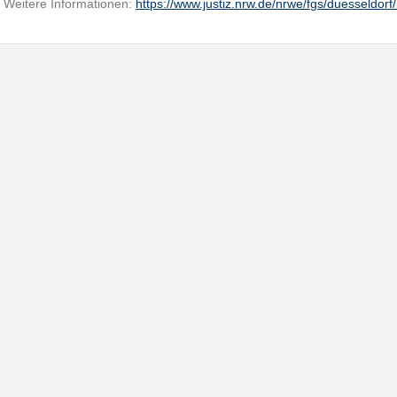
Weitere Informationen:
https://www.justiz.nrw.de/nrwe/fgs/duesseldor