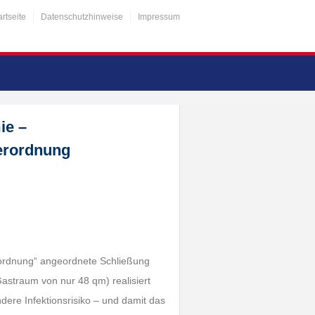
artseite
Datenschutzhinweise
Impressum
ie –
Verordnung
0
rordnung“ angeordnete Schließung
astraum von nur 48 qm) realisiert
ere Infektionsrisiko – und damit das