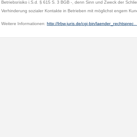
Betriebsrisiko i.S.d. § 615 S. 3 BGB -, denn Sinn und Zweck der Schl
Verhinderung sozialer Kontakte in Betrieben mit möglichst engem Kun
Weitere Informationen:
http://lrbw.juris.de/cgi-bin/laender_rechtsprec