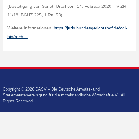
(Bestätigung von Senat, Urteil vom 14. Februar 2020 – V ZR
11/18, BGHZ 225, 1 Rn. 53).
Weitere Informationen:
https://juris.bundesgerichtshof.de/cgi-
bin/rech…
Copyright © 2026 DASV – Die Deutsche Anwalts- und
Steuerberatervereinigung für die mittelständische Wirtschaft e.V.. All
Rights Reserved