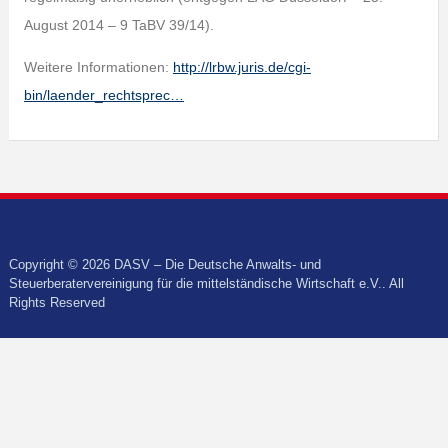
August 2014 – 9 TaBV 39/14).
Weitere Informationen:
http://lrbw.juris.de/cgi-
bin/laender_rechtsprec…
Copyright © 2026 DASV – Die Deutsche Anwalts- und
Steuerberatervereinigung für die mittelständische Wirtschaft e.V.. All
Rights Reserved