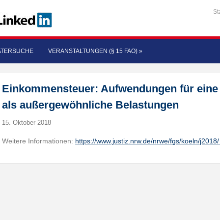
St
ATERSUCHE
VERANSTALTUNGEN (§ 15 FAO)
»
Einkommensteuer: Aufwendungen für eine 
als außergewöhnliche Belastungen
15. Oktober 2018
Weitere Informationen:
https://www.justiz.nrw.de/nrwe/fgs/koeln/j2018