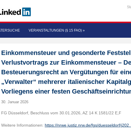
St
ATERSUCHE
VERANSTALTUNGEN (§ 15 FAO)
»
Einkommensteuer und gesonderte Feststel
Verlustvortrags zur Einkommensteuer – D
Besteuerungsrecht an Vergütungen für eine 
„Verwalter“ mehrerer italienischer Kapital
Vorliegens einer festen Geschäftseinrichtun
30. Januar 2026
FG Düsseldorf, Beschluss vom 30.01.2026, AZ 14 K 1581/22 E,F
Weitere Informationen:
https://nrwe.justiz.nrw.de/fgs/duesseldorf/j20