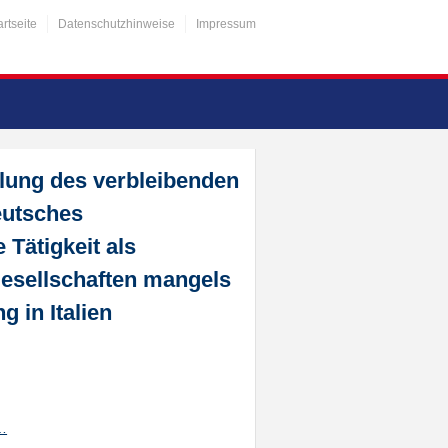
artseite
Datenschutzhinweise
Impressum
lung des verbleibenden
eutsches
Tätigkeit als
gesellschaften mangels
g in Italien
2…