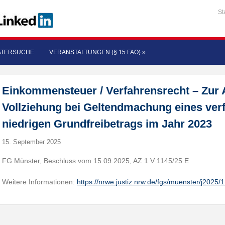
St
ATERSUCHE
VERANSTALTUNGEN (§ 15 FAO)
»
Einkommensteuer / Verfahrensrecht – Zur 
Vollziehung bei Geltendmachung eines ver
niedrigen Grundfreibetrags im Jahr 2023
15. September 2025
FG Münster, Beschluss vom 15.09.2025, AZ 1 V 1145/25 E
Weitere Informationen:
https://nrwe.justiz.nrw.de/fgs/muenster/j2025