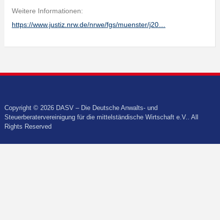
Weitere Informationen:
https://www.justiz.nrw.de/nrwe/fgs/muenster/j20…
Copyright © 2026 DASV – Die Deutsche Anwalts- und
Steuerberatervereinigung für die mittelständische Wirtschaft e.V.. All
Rights Reserved