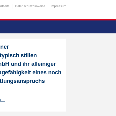
artseite
Datenschutzhinweise
Impressum
iner
ypisch stillen
bH und ihr alleiniger
lagefähigkeit eines noch
attungsanspruchs
20…