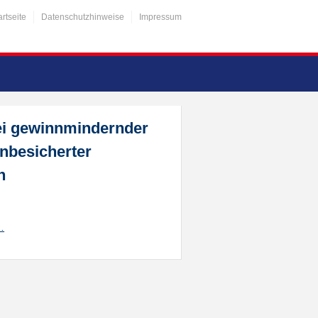
artseite
Datenschutzhinweise
Impressum
bei gewinnmindernder
nbesicherter
n
…