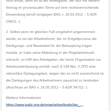
nicht erfüllt, denn es ist der Arbeitgeber, der sich mit seinem
Vortrag im prozessualen Sinne auf eine rechtsvernichtende
Einwendung beruft (entgegen BAG v. 18.04.2012 – 5 AZR
248/11 -).
2. Selbst wenn im gleichen Fall umgekehrt angenommen
würde, es sei der Arbeitnehmer, der im Entgeltprozess die
Darlegungs- und Beweislast für die Behauptung tragen
müsste, er habe seine Ableistung in der Regelarbeitszeit
erbracht, so trifft den Arbeitgeber, der keine Organisation zur
Arbeitszeiterfassung vorhält, nach § 138 Abs. 2 ZPO eine
sekundäre Darlegungslast, wegen der es nicht ausreichend ist,
die Darlegungen des Arbeitnehmers pauschal zu bestreiten
(Anschluss an BAG v. 16.05.2012 – 5 AZR 347/11 -).
Weitere Informationen:
https://www.justiz.nrw.de/nrwe/arbgs/koeln/lag_…