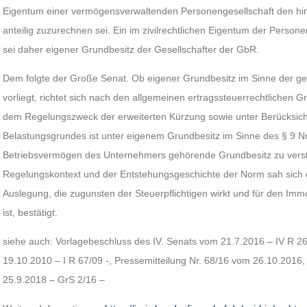
Eigentum einer vermögensverwaltenden Personengesellschaft den hint
anteilig zuzurechnen sei. Ein im zivilrechtlichen Eigentum der Perso
sei daher eigener Grundbesitz der Gesellschafter der GbR.
Dem folgte der Große Senat. Ob eigener Grundbesitz im Sinne der g
vorliegt, richtet sich nach den allgemeinen ertragssteuerrechtlichen
dem Regelungszweck der erweiterten Kürzung sowie unter Berücksich
Belastungsgrundes ist unter eigenem Grundbesitz im Sinne des § 9 N
Betriebsvermögen des Unternehmers gehörende Grundbesitz zu verst
Regelungskontext und der Entstehungsgeschichte der Norm sah sich 
Auslegung, die zugunsten der Steuerpflichtigen wirkt und für den Im
ist, bestätigt.
siehe auch: Vorlagebeschluss des IV. Senats vom 21.7.2016 – IV R 26/
19.10.2010 – I R 67/09 -, Pressemitteilung Nr. 68/16 vom 26.10.201
25.9.2018 – GrS 2/16 –