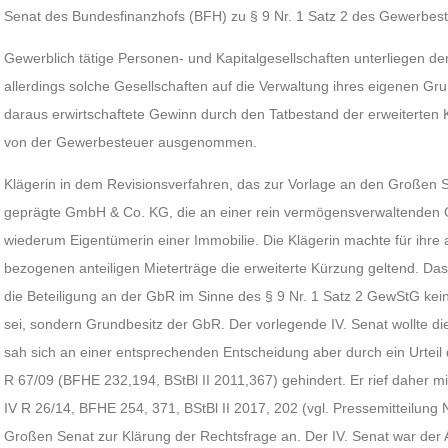
Senat des Bundesfinanzhofs (BFH) zu § 9 Nr. 1 Satz 2 des Gewerbes
Gewerblich tätige Personen- und Kapitalgesellschaften unterliegen de
allerdings solche Gesellschaften auf die Verwaltung ihres eigenen Gr
daraus erwirtschaftete Gewinn durch den Tatbestand der erweiterten 
von der Gewerbesteuer ausgenommen.
Klägerin in dem Revisionsverfahren, das zur Vorlage an den Großen S
geprägte GmbH & Co. KG, die an einer rein vermögensverwaltenden G
wiederum Eigentümerin einer Immobilie. Die Klägerin machte für ihre
bezogenen anteiligen Mieterträge die erweiterte Kürzung geltend. Das
die Beteiligung an der GbR im Sinne des § 9 Nr. 1 Satz 2 GewStG kei
sei, sondern Grundbesitz der GbR. Der vorlegende IV. Senat wollte die
sah sich an einer entsprechenden Entscheidung aber durch ein Urteil
R 67/09 (BFHE 232,194, BStBl II 2011,367) gehindert. Er rief daher m
IV R 26/14, BFHE 254, 371, BStBl II 2017, 202 (vgl. Pressemitteilung
Großen Senat zur Klärung der Rechtsfrage an. Der IV. Senat war der A