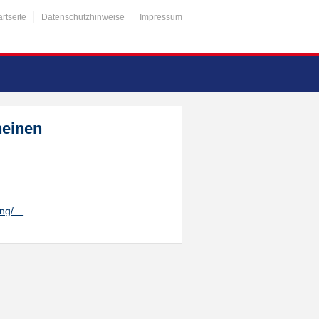
artseite
Datenschutzhinweise
Impressum
heinen
ung/…