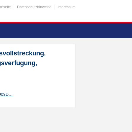
artseite
Datenschutzhinweise
Impressum
vollstreckung,
gsverfügung,
EE009D…