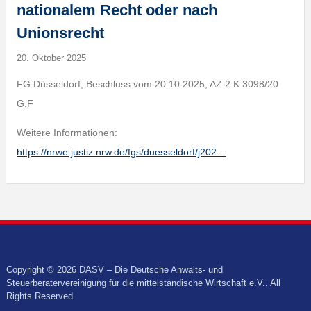
nationalem Recht oder nach
Unionsrecht
20. Oktober 2025
FG Düsseldorf, Beschluss vom 20.10.2025, AZ 2 K 3098/20
G,F
Weitere Informationen:
https://nrwe.justiz.nrw.de/fgs/duesseldorf/j202…
Copyright © 2026 DASV – Die Deutsche Anwalts- und
Steuerberatervereinigung für die mittelständische Wirtschaft e.V.. All
Rights Reserved