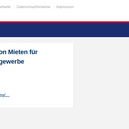
artseite
Datenschutzhinweise
Impressum
n Mieten für
egewerbe
ung/…