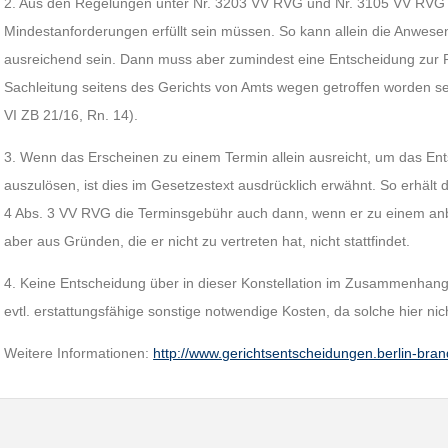
2. Aus den Regelungen unter Nr. 3203 VV RVG und Nr. 3105 VV RVG w
Mindestanforderungen erfüllt sein müssen. So kann allein die Anwese
ausreichend sein. Dann muss aber zumindest eine Entscheidung zur P
Sachleitung seitens des Gerichts von Amts wegen getroffen worden s
VI ZB 21/16, Rn. 14).
3. Wenn das Erscheinen zu einem Termin allein ausreicht, um das En
auszulösen, ist dies im Gesetzestext ausdrücklich erwähnt. So erhäl
4 Abs. 3 VV RVG die Terminsgebühr auch dann, wenn er zu einem anb
aber aus Gründen, die er nicht zu vertreten hat, nicht stattfindet.
4. Keine Entscheidung über in dieser Konstellation im Zusammenha
evtl. erstattungsfähige sonstige notwendige Kosten, da solche hier ni
Weitere Informationen:
http://www.gerichtsentscheidungen.berlin-br