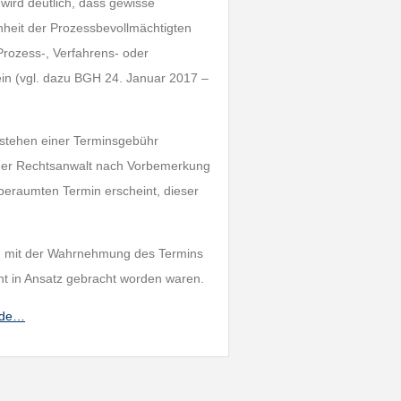
ird deutlich, dass gewisse
nheit der Prozessbevollmächtigten
rozess-, Verfahrens- oder
ein (vgl. dazu BGH 24. Januar 2017 –
tstehen einer Terminsgebühr
t der Rechtsanwalt nach Vorbemerkung
eraumten Termin erscheint, dieser
ng mit der Wahrnehmung des Termins
cht in Ansatz gebracht worden waren.
ande…