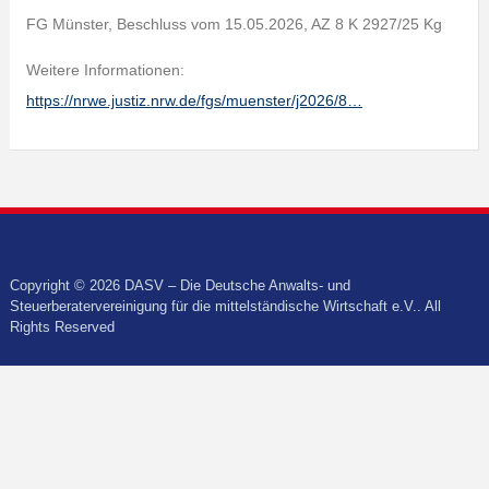
FG Münster, Beschluss vom 15.05.2026, AZ 8 K 2927/25 Kg
Weitere Informationen:
https://nrwe.justiz.nrw.de/fgs/muenster/j2026/8…
Copyright © 2026 DASV – Die Deutsche Anwalts- und
Steuerberatervereinigung für die mittelständische Wirtschaft e.V.. All
Rights Reserved