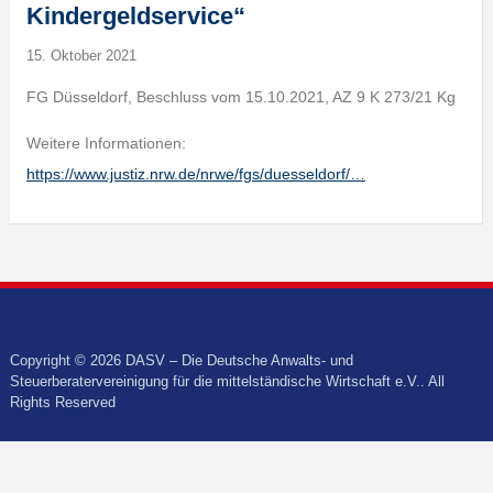
Kindergeldservice“
15. Oktober 2021
FG Düsseldorf, Beschluss vom 15.10.2021, AZ 9 K 273/21 Kg
Weitere Informationen:
https://www.justiz.nrw.de/nrwe/fgs/duesseldorf/…
Copyright © 2026 DASV – Die Deutsche Anwalts- und
Steuerberatervereinigung für die mittelständische Wirtschaft e.V.. All
Rights Reserved