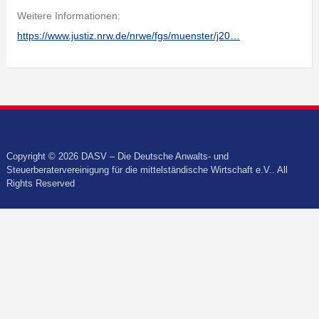
Weitere Informationen:
https://www.justiz.nrw.de/nrwe/fgs/muenster/j20…
Copyright © 2026 DASV – Die Deutsche Anwalts- und
Steuerberatervereinigung für die mittelständische Wirtschaft e.V.. All
Rights Reserved