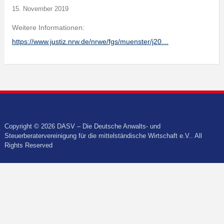
15. November 2019
Weitere Informationen:
https://www.justiz.nrw.de/nrwe/fgs/muenster/j20…
Copyright © 2026 DASV – Die Deutsche Anwalts- und
Steuerberatervereinigung für die mittelständische Wirtschaft e.V.. All
Rights Reserved