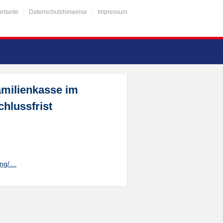
artseite
Datenschutzhinweise
Impressum
amilienkasse im
hlussfrist
ung/…