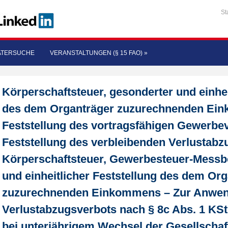
St
ATERSUCHE
VERANSTALTUNGEN (§ 15 FAO)
»
Körperschaftsteuer, gesonderter und einhei
des dem Organträger zuzurechnenden Ei
Feststellung des vortragsfähigen Gewerbev
Feststellung des verbleibenden Verlustabz
Körperschaftsteuer, Gewerbesteuer-Messb
und einheitlicher Feststellung des dem Or
zuzurechnenden Einkommens – Zur Anwe
Verlustabzugsverbots nach § 8c Abs. 1 KS
bei unterjährigem Wechsel der Gesellschaft