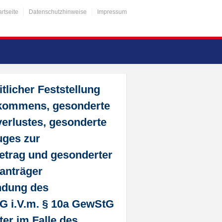
artseite
Datenschutzhinweise
Impressum
tlicher Feststellung
nkommens, gesonderte
erlustes, gesonderte
uges zur
etrag und gesonderter
ganträger
ndung des
tG i.V.m. § 10a GewStG
er im Falle des