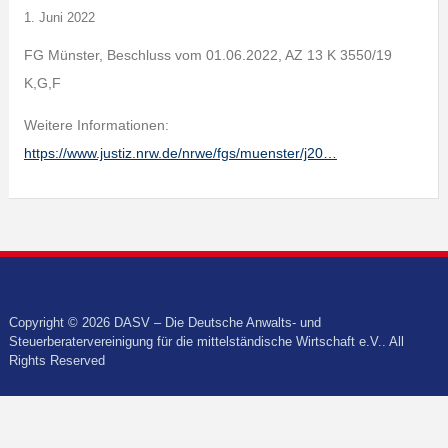
1. Juni 2022
FG Münster, Beschluss vom 01.06.2022, AZ 13 K 3550/19
K,G,F
Weitere Informationen:
https://www.justiz.nrw.de/nrwe/fgs/muenster/j20…
Copyright © 2026 DASV – Die Deutsche Anwalts- und
Steuerberatervereinigung für die mittelständische Wirtschaft e.V.. All
Rights Reserved