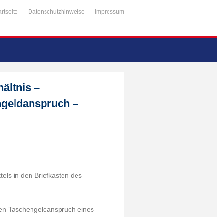
artseite
Datenschutzhinweise
Impressum
ältnis –
ngeldanspruch –
els in den Briefkasten des
r den Taschengeldanspruch eines