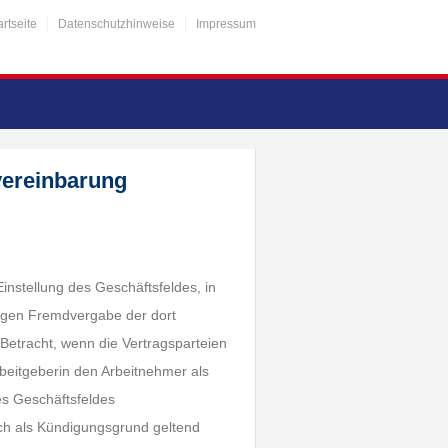
artseite
Datenschutzhinweise
Impressum
vereinbarung
instellung des Geschäftsfeldes, in
tigen Fremdvergabe der dort
Betracht, wenn die Vertragsparteien
rbeitgeberin den Arbeitnehmer als
es Geschäftsfeldes
och als Kündigungsgrund geltend